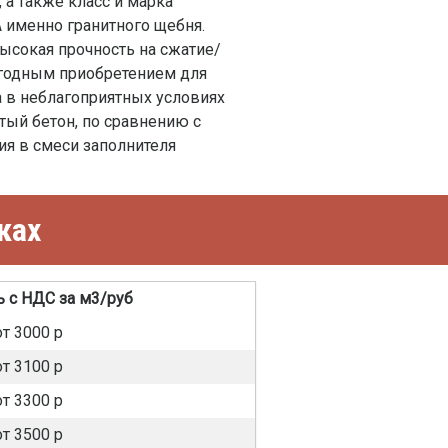
 а также класс и марка
А именно гранитного щебня.
высокая прочность на сжатие/
ыгодным приобретением для
 в неблагоприятных условиях
тый бетон, по сравнению с
я в смеси заполнителя
ках
 с НДС за м3/руб
от 3000 р
от 3100 р
от 3300 р
от 3500 р