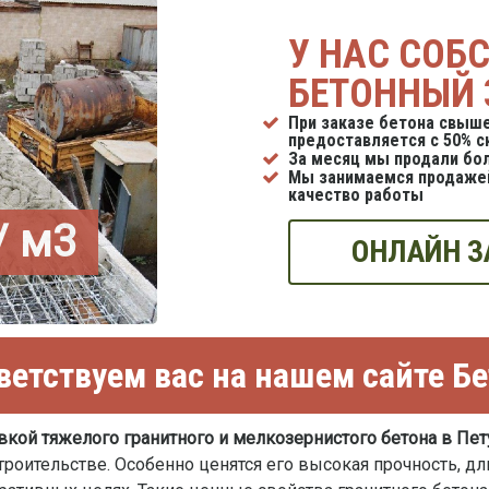
У НАС СОБ
БЕТОННЫЙ 
При заказе бетона свыше
предоставляется с 50% с
За месяц мы продали бол
Мы занимаемся продажей
качество работы
/ м3
ОНЛАЙН З
етствуем вас на нашем сайте Б
вкой тяжелого гранитного и мелкозернистого бетона в Пе
роительстве. Особенно ценятся его высокая прочность, дл