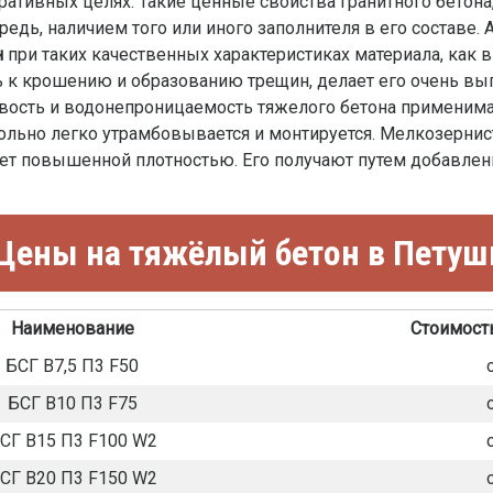
тивных целях. Такие ценные свойства гранитного бетона,
едь, наличием того или иного заполнителя в его составе. 
н
при таких качественных характеристиках материала, как 
ть к крошению и образованию трещин, делает его очень в
вость и водонепроницаемость тяжелого бетона применима
ольно легко утрамбовывается и монтируется. Мелкозернис
ет повышенной плотностью. Его получают путем добавлени
Цены на тяжёлый бетон в Петуш
Наименование
Стоимость
БСГ В7,5 П3 F50
БСГ В10 П3 F75
СГ В15 П3 F100 W2
СГ В20 П3 F150 W2