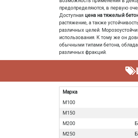
возможность применения в декора
предопределяются, в первую очер
Доступная
цена на тяжелый бето
растяжение, а также устойчивос
различных целей. Морозоустойчи
использования. К тому же он дов
обычными типами бетона, облада
различных фракций.
Марка
М100
М150
М200
Б
М250
Б