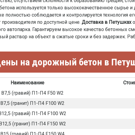
остью, отсутствием склонности к образованию трещин, сто
бетона используется только высококачественное сырье и
е полностью соблюдается и контролируется технология ег
 производителя по доступной цене.
Доставка в Петушках
о
ого автопарка. Гарантируем высокое качество бетонных с
ый раствор на объект в сжатые сроки и без задержек. Раб
ены на дорожный бетон в Пету
Наименование
Стои
 В7,5 (гравий) П1-П4 F50 W2
В7,5 (гранит) П1-П4 F100 W2
В12,5 (гравий) П1-П4 F100 W2
В12,5 (гранит) П1-П4 F150 W2
В15 (гравий) П1-П4 F150 W4