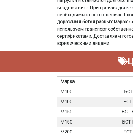
нагрузки и отличается долговечн
воздействию. При производстве 
необходимых соотношениях. Такж
дорожный бетон разных марок
от
используем транспорт собственн
сертификатами. Доставляем готов
юридическими лицами.
Ц
Марка
М100
БСТ
М100
БСТ 
М150
БСТ 
М150
БСТ 
М200
БСТ 