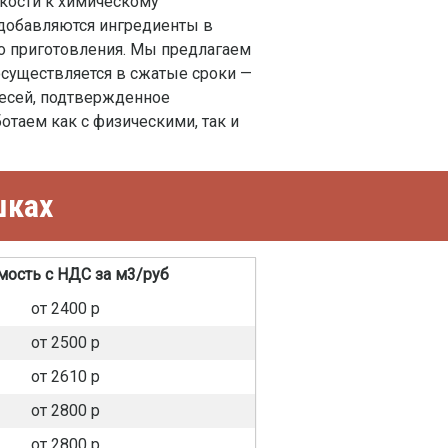
йкости к химическому
 добавляются ингредиенты в
о приготовления. Мы предлагаем
существляется в сжатые сроки —
месей, подтвержденное
отаем как с физическими, так и
шках
мость с НДС за м3/руб
от 2400 р
от 2500 р
от 2610 р
от 2800 р
от 2800 р