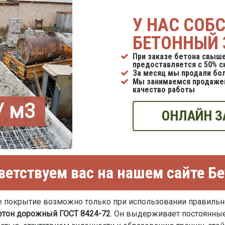
У НАС СОБ
БЕТОННЫЙ 
При заказе бетона свыше
предоставляется с 50% с
За месяц мы продали бол
Мы занимаемся продажей
качество работы
/ м3
ОНЛАЙН З
етствуем вас на нашем сайте Б
 покрытие возможно только при использовании правильн
етон дорожный ГОСТ 8424-72
. Он выдерживает постоянны