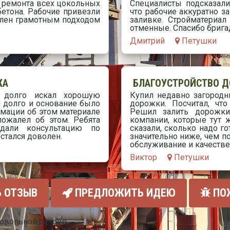
я ремонта всех цокольных
Специалисты подсказали
бетона. Рабочие привезли
что рабочие аккуратно з
волен грамотным подходом
заливке. Стройматериал
отменные. Спасибо бригад
Дмитрий
Петушки
ЖА
БЛАГОУСТРОЙСТВО 
 долго искал хорошую
Купил недавно загородн
л долго и основание было
дорожки. Посчитал, чт
рмации об этом материале
Решил залить дорожки
пожалел об этом. Ребята
компании, которые тут 
дали консультацию по
сказали, сколько надо г
стался доволен.
значительно ниже, чем по
обслуживание и качестве
Виктор
Петушки
 ОТЗЫВ
ПРЕДЛОЖИТЬ ИДЕЮ
ПО
ровольной основе