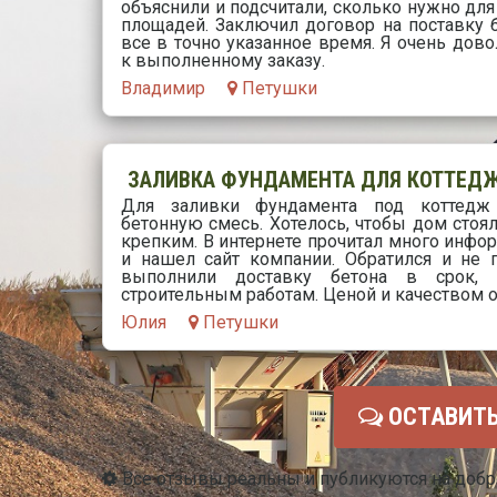
объяснили и подсчитали, сколько нужно дл
площадей. Заключил договор на поставку 
все в точно указанное время. Я очень до
к выполненному заказу.
Владимир
Петушки
ЗАЛИВКА ФУНДАМЕНТА ДЛЯ КОТТЕД
Для заливки фундамента под коттедж
бетонную смесь. Хотелось, чтобы дом стоя
крепким. В интернете прочитал много инфо
и нашел сайт компании. Обратился и не 
выполнили доставку бетона в срок, 
строительным работам. Ценой и качеством о
Юлия
Петушки
ОСТАВИТЬ
Все отзывы реальны и публикуются на доб