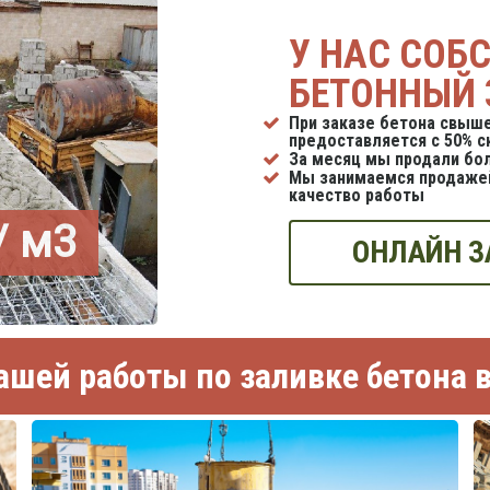
У НАС СОБ
БЕТОННЫЙ 
При заказе бетона свыше
предоставляется с 50% с
За месяц мы продали бол
Мы занимаемся продажей
качество работы
/ м3
ОНЛАЙН З
шей работы по заливке бетона 