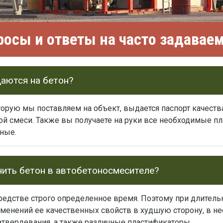
росы и ответы на часто задава
аются на бетон?
торую мы поставляем на объект, выдается паспорт качест
ной смеси. Также вы получаете на руки все необходимые 
ные.
нить бетон в автобетоносмесителе?
редстве строго определенное время. Поэтому при длитель
менений ее качественных свойств в худшую сторону, в н
атвердевания, а также различные пластификаторы.